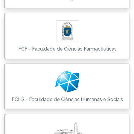
FCF - Faculdade de Ciências Farmacêuticas
FCHS - Faculdade de Ciências Humanas e Sociais